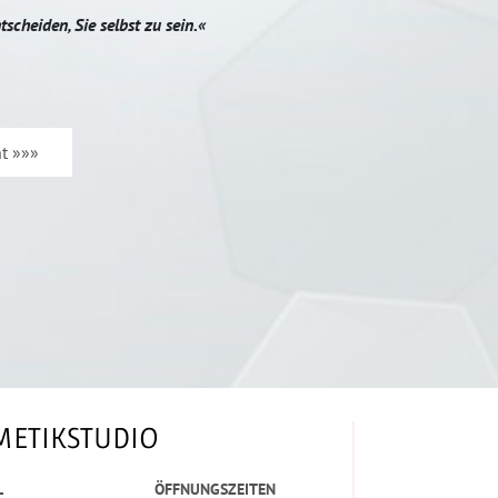
scheiden, Sie selbst zu sein.«
ht »»»
METIKSTUDIO
L
ÖFFNUNGSZEITEN