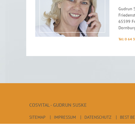
Gudrun 
Friedens
65599 Fr
Dornbur
Tel: 0 64 
COSVITAL - GUDRUN SUSKE
SITEMAP
IMPRESSUM
DATENSCHUTZ
BEST B