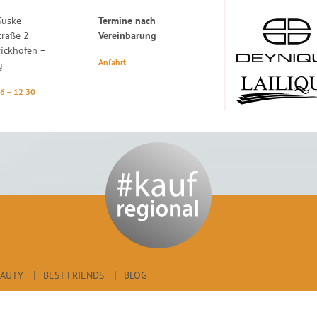
Suske
Termine nach
traße 2
Vereinbarung
ickhofen –
Anfahrt
g
36 – 12 30
EAUTY
BEST FRIENDS
BLOG