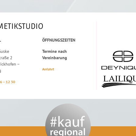
METIKSTUDIO
L
ÖFFNUNGSZEITEN
Suske
Termine nach
traße 2
Vereinbarung
ickhofen –
Anfahrt
g
36 – 12 30