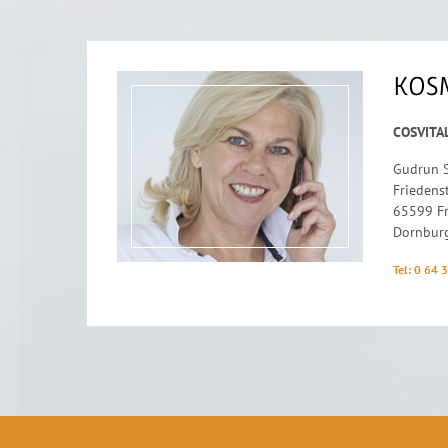
KOS
COSVITA
Gudrun 
Friedens
65599 Fr
Dornbur
Tel: 0 64 